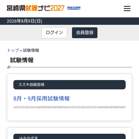
2026年8月9日(日)
会員登録
ログイン
会員登録
ログイン
トップ
> 試験情報
試験情報
掲載企業
インターンシップ
先輩の声
スズキ自販宮崎
採用担当者に聞く
8月・9月採用試験情報
トピックス
イベント
説明会
JAみやざき