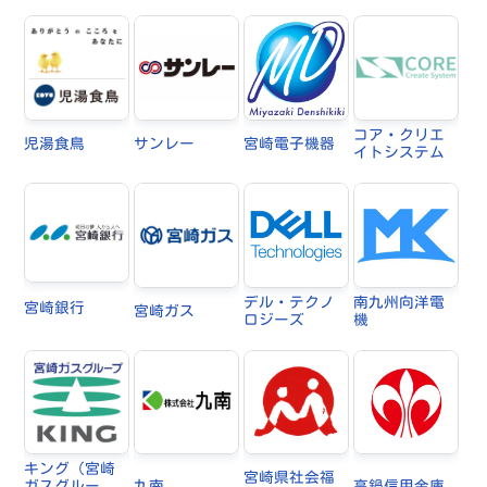
コア・クリエ
児湯食鳥
サンレー
宮崎電子機器
イトシステム
デル・テクノ
南九州向洋電
宮崎銀行
宮崎ガス
ロジーズ
機
キング（宮崎
宮崎県社会福
ガスグルー
九南
高鍋信用金庫