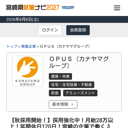
2026年8月8日(土)
会員登録
ログイン
会員登録
ログイン
トップ
>
掲載企業
> ＯＰＵＳ（カナヤマグループ）
掲載企業
ＯＰＵＳ（カナヤマグ
ループ）
インターンシップ
農業・林業
先輩の声
住宅・住宅設備・不動産
採用担当者に聞く
飲食
アミューズメント
トピックス
基本情報
イベント
説明会
【秋採用開始！】採用強化中！月給28万以
上！年間休日120日！宮崎の企業で働く♪